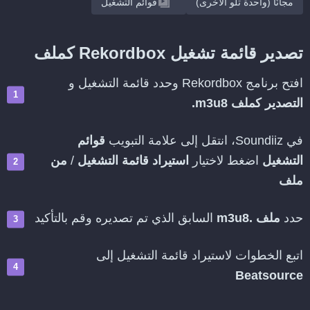
مجانًا (واحدة تلو الأخرى)
قوائم التشغيل
تصدير قائمة تشغيل Rekordbox كملف
افتح برنامج Rekordbox وحدد قائمة التشغيل و
التصدير كملف m3u8.
في Soundiiz، انتقل إلى علامة التبويب
قوائم
التشغيل
اضغط لاختيار
استيراد قائمة التشغيل
/
من
ملف
حدد
ملف .m3u8
السابق الذي تم تصديره وقم بالتأكيد
اتبع الخطوات لاستيراد قائمة التشغيل إلى
Beatsource