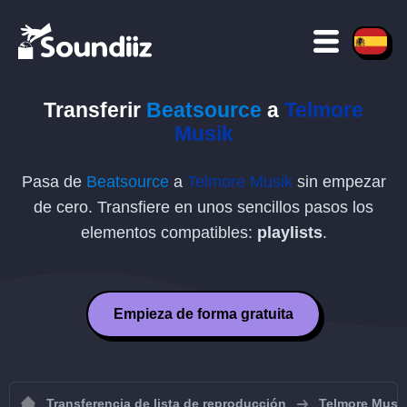
Transferir
Beatsource
a
Telmore
Musik
Pasa de
Beatsource
a
Telmore Musik
sin empezar
de cero. Transfiere en unos sencillos pasos los
elementos compatibles:
playlists
.
Empieza de forma gratuita
Transferencia de lista de reproducción
Telmore Musi