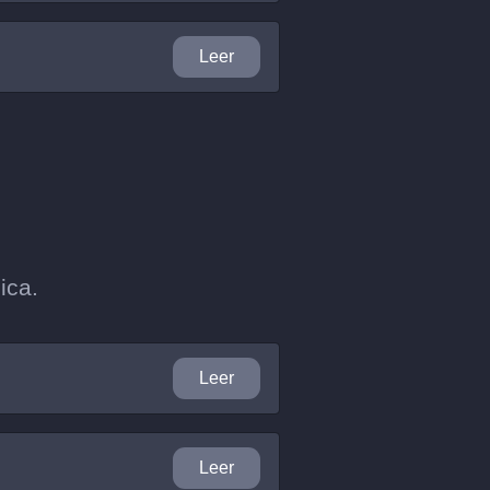
Leer
ica.
Leer
Leer