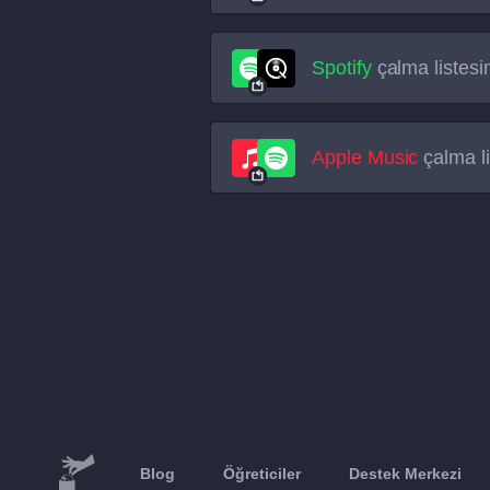
Spotify
çalma listesi
Apple Music
çalma li
Blog
Öğreticiler
Destek Merkezi