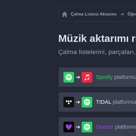
Çalma Listesi Aktarımı
Öğre
Müzik aktarımı r
Çalma listelerini, parçaları
Spotify
platform
TIDAL
platform
Deezer
platfor