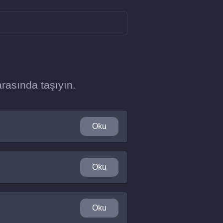
arasında taşıyın.
Oku
Oku
Oku