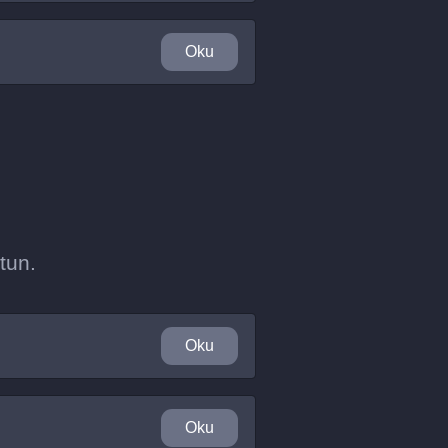
Oku
tun.
Oku
Oku