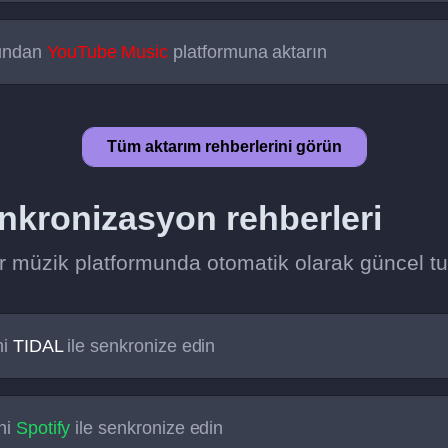
undan
YouTube Music
platformuna aktarın
Tüm aktarım rehberlerini görün
enkronizasyon rehberleri
bir müzik platformunda otomatik olarak güncel tu
ni
TIDAL
ile senkronize edin
ni
Spotify
ile senkronize edin