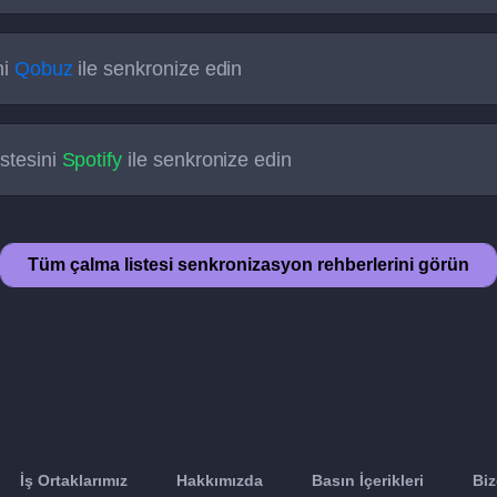
ni
Qobuz
ile senkronize edin
stesini
Spotify
ile senkronize edin
Tüm çalma listesi senkronizasyon rehberlerini görün
İş Ortaklarımız
Hakkımızda
Basın İçerikleri
Biz