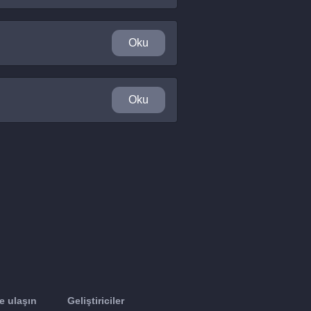
Oku
Oku
e ulaşın
Geliştiriciler