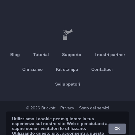
Blog
Tutorial
Supporto
I nostri partner
Chi siamo
Kit stampa
Contattaci
Sviluppatori
© 2026 Brickoft
Privacy
Stato dei servizi
Utilizziamo i cookie per migliorare la tua
App Store
Google Play
esperienza sul nostro sito Web e per aiutarci a
capire come i visitatori lo utilizzano.
OK
Utilizzando questo sito, acconsenti a questo