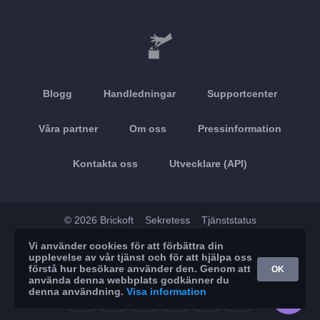
Blogg
Handledningar
Supportcenter
Våra partner
Om oss
Pressinformation
Kontakta oss
Utvecklare (API)
© 2026 Brickoft
Sekretess
Tjänststatus
Vi använder cookies för att förbättra din
App Store
Google Play
upplevelse av vår tjänst och för att hjälpa oss
förstå hur besökare använder den. Genom att
OK
använda denna webbplats godkänner du
denna användning.
Visa information