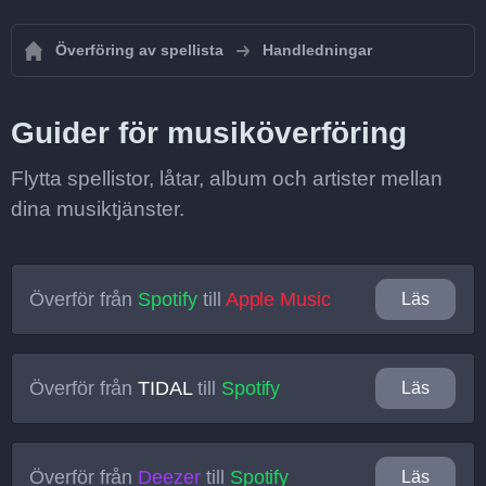
Överföring av spellista
Handledningar
Guider för musiköverföring
Flytta spellistor, låtar, album och artister mellan
dina musiktjänster.
Överför från
Spotify
till
Apple Music
Läs
Överför från
TIDAL
till
Spotify
Läs
Överför från
Deezer
till
Spotify
Läs