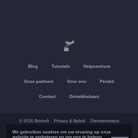
Blog
Tutorials
Helpcentrum
Onze partners
Over ons
Perskit
Contact
Ontwikkelaars
© 2026 Brickoft
Privacy & Beleid
Dienstenstatus
We gebruiken cookies om uw ervaring op onze
App Store
Google Play
website te verbeteren en om ons te helpen