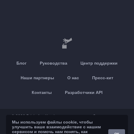
Блог
Руководства
Центр поддержки
Наши партнеры
О нас
Пресс-кит
Контакты
Разработчики API
© 2026 Brickoft
Конфиденциальность
Статус сервиса
Мы используем файлы cookie, чтобы
улучшить ваше взаимодействие с нашим
App Store
Google Play
сервисом и помочь нам понять, как