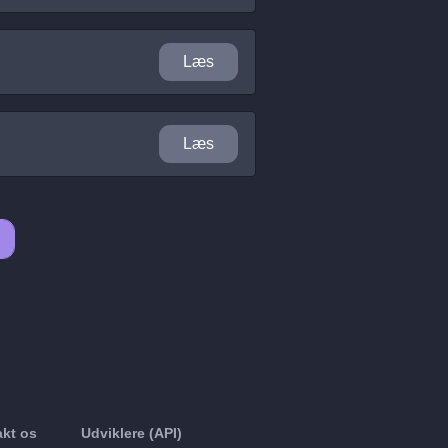
Læs
Læs
kt os
Udviklere (API)