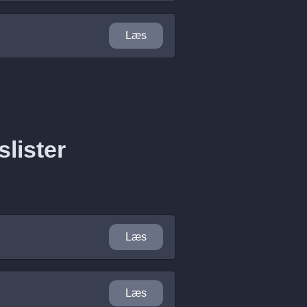
Læs
slister
Læs
Læs