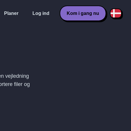
Planer
Log ind
Kom i gang nu
en vejledning
rtere filer og