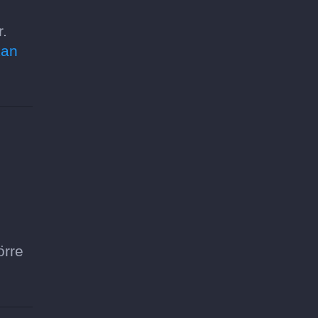
r.
kan
örre