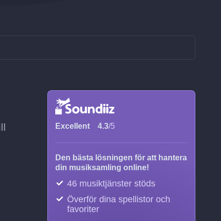
ll
Excellent
4.3
/5
Den bästa lösningen för att hantera
din musiksamling online!
46 musiktjänster stöds
Överför dina spellistor och
favoriter