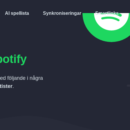
AI spellista
Synkroniseringar
Smartlinks
otify
ed följande i några
tister
.