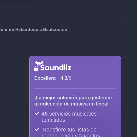
ferir de Rekordbox a Beatsource
Excellent
4.3
/5
¡La mejor solución para gestionar
tu colección de música en línea!
46 servicios musicales
admitidos
Transfiere tus listas de
reproducción y favoritos