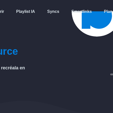
rir
Playlist IA
Syncs
Smartlinks
Plan
urce
y
recréala en