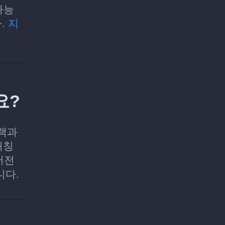
가능
다.
지
요?
트랙과
매칭
버전
니다.