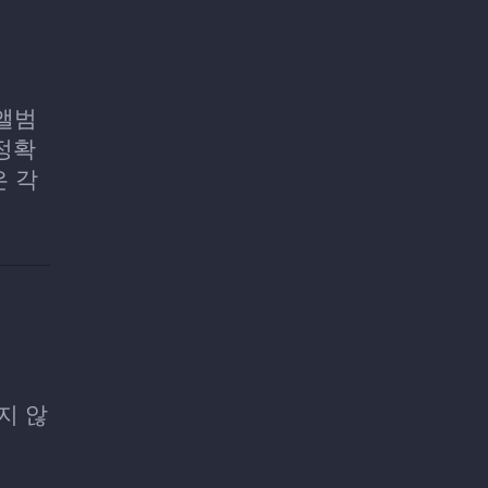
 앨범
 정확
은 각
지 않