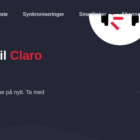
iste
Synkroniseringer
Smartlinker
Abonne
il
Claro
e på nytt. Ta med