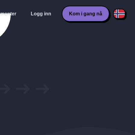
menter
Logg inn
Kom i gang nå