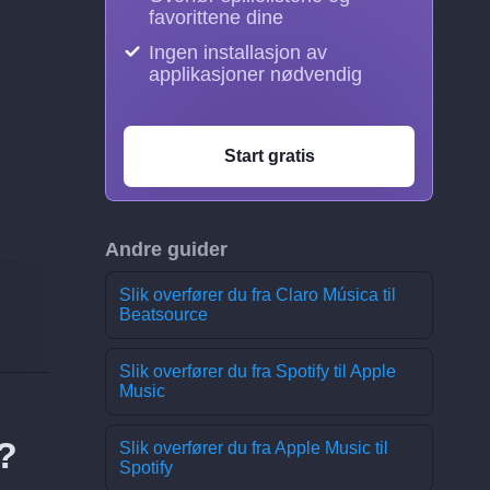
favorittene dine
Ingen installasjon av
applikasjoner nødvendig
Start gratis
Andre guider
Slik overfører du fra Claro Música til
Beatsource
Slik overfører du fra Spotify til Apple
Music
?
Slik overfører du fra Apple Music til
Spotify