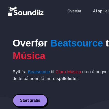
Overfør
AI spillel
Overfør
Beatsource
t
Música
Bytt fra
Beatsource
til
Claro Música
uten å begynn
dette på noen få trinn:
spillelister
.
Start gratis