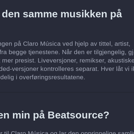
z den samme musikken på
en på Claro Música ved hjelp av tittel, artist,
ra begge tjenestene. Når den er tilgjengelig, gj
 mer presist. Liveversjoner, remikser, akustisk
ed-versjoner kontrolleres separat. Hver låt vi 
delig i overføringsresultatene.
toen min på Beatsource?
r til Claro Música og lar den opprinnelige saml