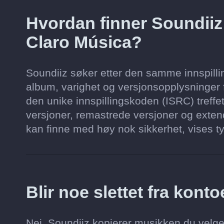
Hvordan finner Soundii
Claro Música?
Soundiiz søker etter den samme innspilling
album, varighet og versjonsopplysninger f
den unike innspillingskoden (ISRC) treffet
versjoner, remastrede versjoner og extend
kan finne med høy nok sikkerhet, vises ty
Blir noe slettet fra kon
Nei. Soundiiz kopierer musikken du velge