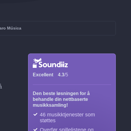
laro Música
Excellent
4.3
/5
å
Den beste løsningen for å
behandle din nettbaserte
musikksamling!
46 musikktjenester som
støttes
Overfør spillelistene og