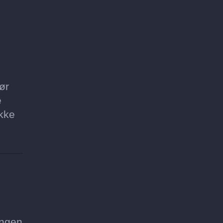
ør
e
ikke
ingen