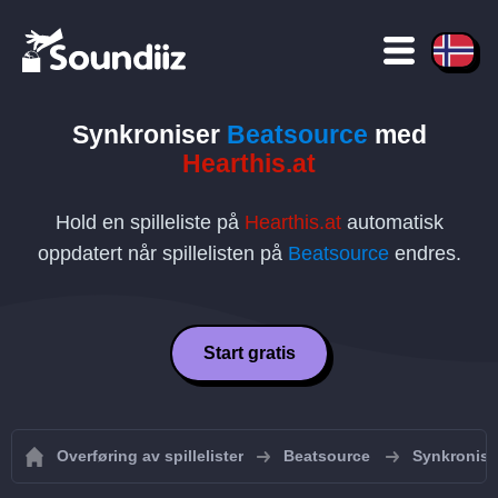
Synkroniser
Beatsource
med
Hearthis.at
Hold en spilleliste på
Hearthis.at
automatisk
oppdatert når spillelisten på
Beatsource
endres.
Start gratis
Overføring av spillelister
Beatsource
Synkroniser