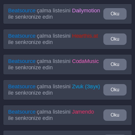
Beatsource
çalma listesini
Dailymotion
Oku
ile senkronize edin
Beatsource
çalma listesini
Hearthis.at
Oku
ile senkronize edin
Beatsource
çalma listesini
CodaMusic
Oku
ile senkronize edin
Beatsource
çalma listesini
Zvuk (Звук)
Oku
ile senkronize edin
Beatsource
çalma listesini
Jamendo
Oku
ile senkronize edin