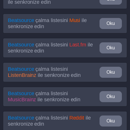
ile senkronize edin
Beatsource
çalma listesini
Musi
ile
Oku
senkronize edin
Beatsource
çalma listesini
Last.fm
ile
Oku
senkronize edin
Beatsource
çalma listesini
Oku
ListenBrainz
ile senkronize edin
Beatsource
çalma listesini
Oku
MusicBrainz
ile senkronize edin
Beatsource
çalma listesini
Reddit
ile
Oku
senkronize edin