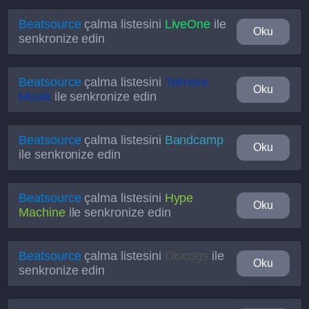
Beatsource
çalma listesini
LiveOne
ile
Oku
senkronize edin
Beatsource
çalma listesini
Telmore
Oku
Musik
ile senkronize edin
Beatsource
çalma listesini
Bandcamp
Oku
ile senkronize edin
Beatsource
çalma listesini
Hype
Oku
Machine
ile senkronize edin
Beatsource
çalma listesini
Discogs
ile
Oku
senkronize edin