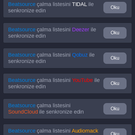
Beatsource
çalma listesini
TIDAL
ile
Oku
senkronize edin
Beatsource
çalma listesini
Deezer
ile
Oku
senkronize edin
Beatsource
çalma listesini
Qobuz
ile
Oku
senkronize edin
Beatsource
çalma listesini
YouTube
ile
Oku
senkronize edin
Beatsource
çalma listesini
Oku
SoundCloud
ile senkronize edin
Beatsource
çalma listesini
Audiomack
Oku