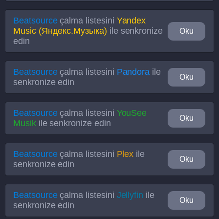
Beatsource
çalma listesini
Yandex
Music (Яндекс.Музыка)
ile senkronize
Oku
edin
Beatsource
çalma listesini
Pandora
ile
Oku
senkronize edin
Beatsource
çalma listesini
YouSee
Oku
Musik
ile senkronize edin
Beatsource
çalma listesini
Plex
ile
Oku
senkronize edin
Beatsource
çalma listesini
Jellyfin
ile
Oku
senkronize edin