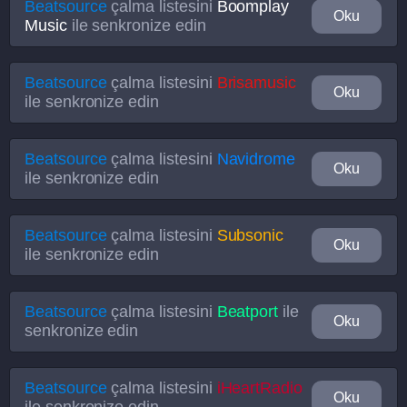
Beatsource
çalma listesini
Boomplay
Oku
Music
ile senkronize edin
Beatsource
çalma listesini
Brisamusic
Oku
ile senkronize edin
Beatsource
çalma listesini
Navidrome
Oku
ile senkronize edin
Beatsource
çalma listesini
Subsonic
Oku
ile senkronize edin
Beatsource
çalma listesini
Beatport
ile
Oku
senkronize edin
Beatsource
çalma listesini
iHeartRadio
Oku