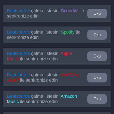
Beatsource
çalma listesini
Soundiiz
ile
Oku
senkronize edin
Beatsource
çalma listesini
Spotify
ile
Oku
senkronize edin
Beatsource
çalma listesini
Apple
Oku
Music
ile senkronize edin
Beatsource
çalma listesini
YouTube
Oku
Music
ile senkronize edin
Beatsource
çalma listesini
Amazon
Oku
Music
ile senkronize edin