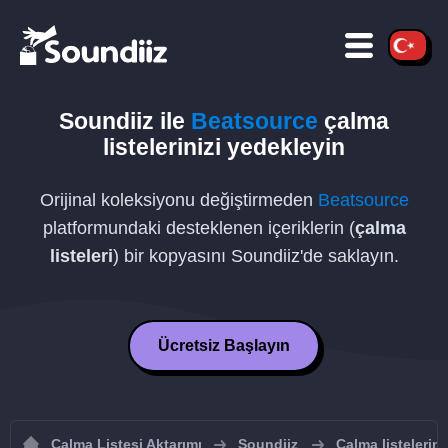
Soundiiz ile
Beatsource
çalma
listelerinizi yedekleyin
Orijinal koleksiyonu değiştirmeden
Beatsource
platformundaki desteklenen içeriklerin (
çalma
listeleri
) bir kopyasını Soundiiz'de saklayın.
Ücretsiz Başlayın
Çalma Listesi Aktarımı
Soundiiz
Çalma listelerin