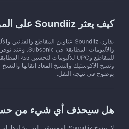
كيف يعثر Soundiiz على الموسيقى المطابقة في Subsonic؟
يقارن Soundiiz عناوين المقاطع والف
للمقاطع وUPC للألبومات لتحسين دق
ونسخ الأكوستيك والنسخ المعاد إتقانها والنسخ ا
بوضوح في نتيجة النقل.
هل سيحذف أي شيء من حسابي على 