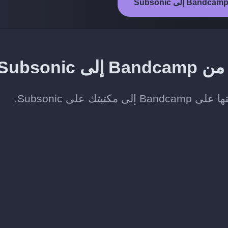
Subson
لى Subsonic.