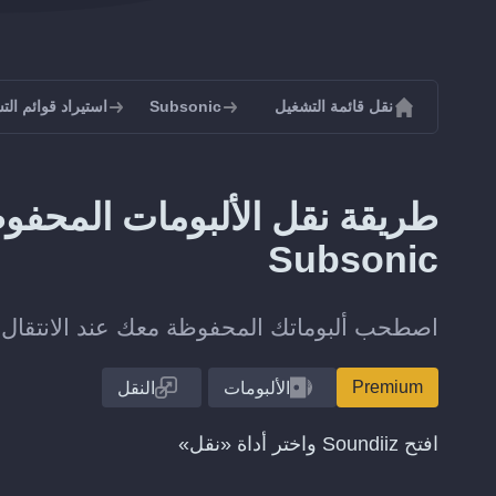
نقل قائمة التشغيل
Subsonic
استيراد قوائم التشغيل 
Subsonic
اصطحب ألبوماتك المحفوظة معك عند الانتقال من Bandcamp إلى onic
Premium
الألبومات
النقل
افتح Soundiiz واختر أداة «نقل»