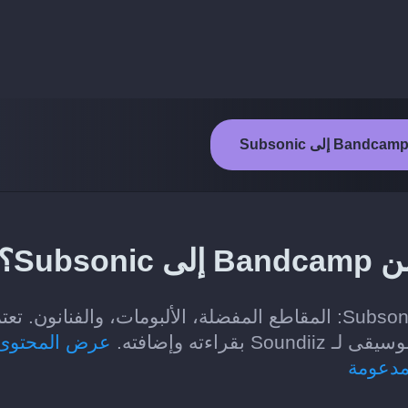
Sub؟
الفئات التي يمكن نقلها من Bandcamp إلى Subsonic: المقاطع المفضلة، الألبومات، والفنانون. ت
اءته وإضافته.
عرض المحتوى
مدعومة