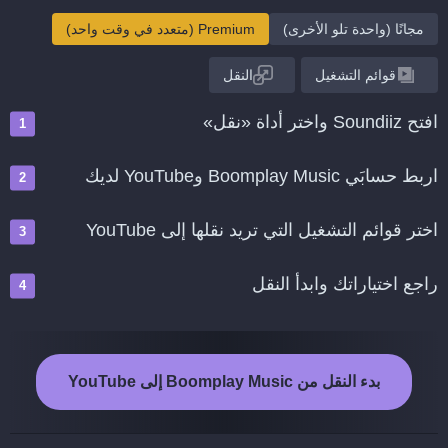
مجانًا (واحدة تلو الأخرى)
Premium (متعدد في وقت واحد)
قوائم التشغيل
النقل
افتح Soundiiz واختر أداة «نقل»
اربط حسابَي Boomplay Music وYouTube لديك
اختر قوائم التشغيل التي تريد نقلها إلى YouTube
راجع اختياراتك وابدأ النقل
بدء النقل من Boomplay Music إلى YouTube