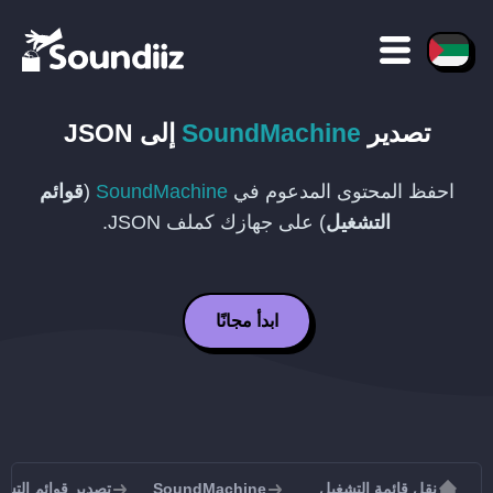
تصدير
SoundMachine
إلى
JSON
احفظ المحتوى المدعوم في
SoundMachine
(
قوائم
التشغيل
) على جهازك كملف
JSON
.
ابدأ مجانًا
نقل قائمة التشغيل
SoundMachine
تصدير قوائم التشغيل من ne