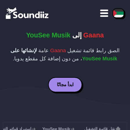
Gaana
إلى
YouSee Musik
الصق رابط قائمة تشغيل
Gaana
عامة
لإنشائها على
YouSee Musik
، من دون إضافة كل مقطع يدويا.
ابدأ مجانًا
نقل قائمة التشغيل
YouSee Musik
استيراد قوائم التشغيل إلى k