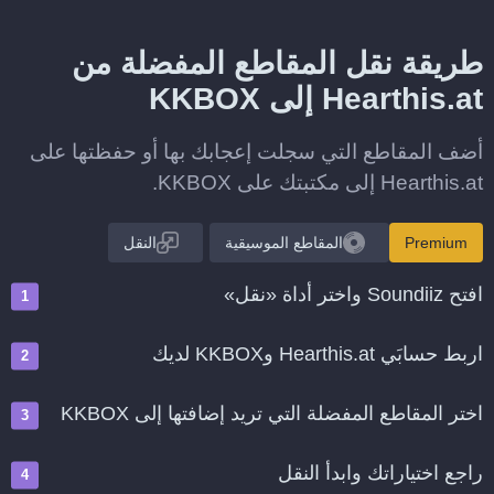
طريقة نقل المقاطع المفضلة من
Hearthis.at إلى KKBOX
أضف المقاطع التي سجلت إعجابك بها أو حفظتها على
Hearthis.at إلى مكتبتك على KKBOX.
Premium
المقاطع الموسيقية
النقل
افتح Soundiiz واختر أداة «نقل»
اربط حسابَي Hearthis.at وKKBOX لديك
اختر المقاطع المفضلة التي تريد إضافتها إلى KKBOX
راجع اختياراتك وابدأ النقل