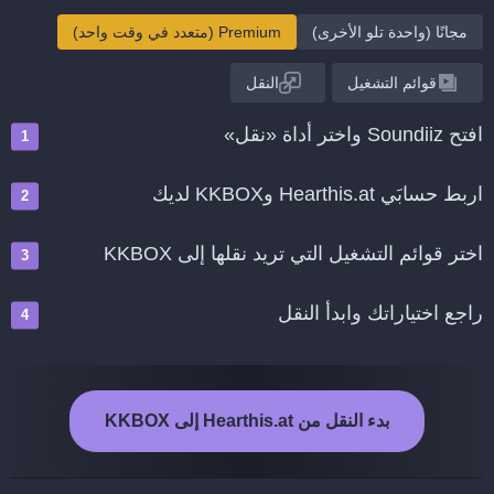
مجانًا (واحدة تلو الأخرى)
Premium (متعدد في وقت واحد)
قوائم التشغيل
النقل
افتح Soundiiz واختر أداة «نقل»
اربط حسابَي Hearthis.at وKKBOX لديك
اختر قوائم التشغيل التي تريد نقلها إلى KKBOX
راجع اختياراتك وابدأ النقل
بدء النقل من Hearthis.at إلى KKBOX