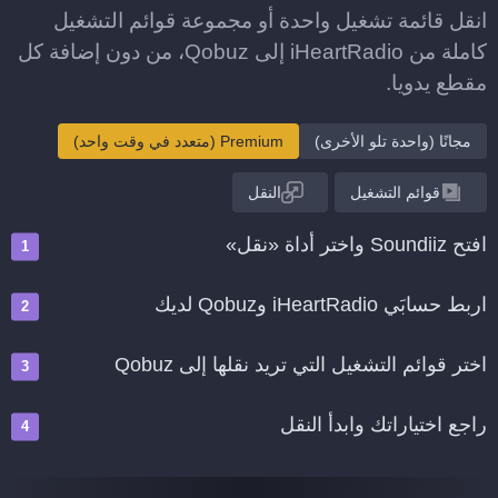
انقل قائمة تشغيل واحدة أو مجموعة قوائم التشغيل
كاملة من iHeartRadio إلى Qobuz، من دون إضافة كل
مقطع يدويا.
مجانًا (واحدة تلو الأخرى)
Premium (متعدد في وقت واحد)
قوائم التشغيل
النقل
افتح Soundiiz واختر أداة «نقل»
اربط حسابَي iHeartRadio وQobuz لديك
اختر قوائم التشغيل التي تريد نقلها إلى Qobuz
راجع اختياراتك وابدأ النقل