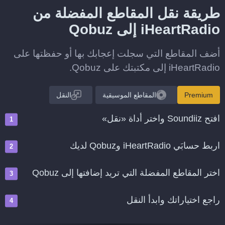
طريقة نقل المقاطع المفضلة من
iHeartRadio إلى Qobuz
أضف المقاطع التي سجلت إعجابك بها أو حفظتها على
iHeartRadio إلى مكتبتك على Qobuz.
Premium
المقاطع الموسيقية
النقل
افتح Soundiiz واختر أداة «نقل»
اربط حسابَي iHeartRadio وQobuz لديك
اختر المقاطع المفضلة التي تريد إضافتها إلى Qobuz
راجع اختياراتك وابدأ النقل