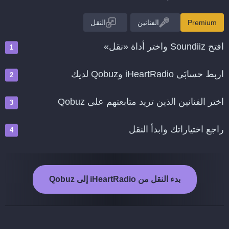
Premium
الفنانين
النقل
افتح Soundiiz واختر أداة «نقل»
اربط حسابَي iHeartRadio وQobuz لديك
اختر الفنانين الذين تريد متابعتهم على Qobuz
راجع اختياراتك وابدأ النقل
بدء النقل من iHeartRadio إلى Qobuz