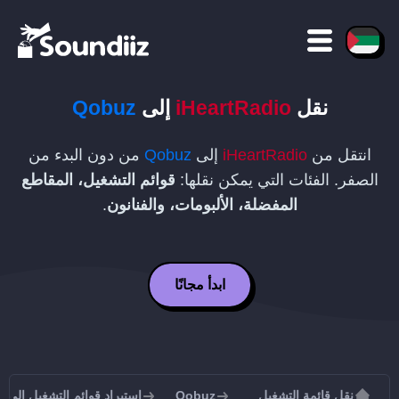
نقل
iHeartRadio
إلى
Qobuz
انتقل من
iHeartRadio
إلى
Qobuz
من دون البدء من
الصفر. الفئات التي يمكن نقلها:
قوائم التشغيل، المقاطع
المفضلة، الألبومات، والفنانون
.
ابدأ مجانًا
نقل قائمة التشغيل
Qobuz
استيراد قوائم التشغيل إلى Qobuz