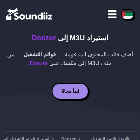
استيراد
M3U
إلى
Deezer
أضف فئات المحتوى المدعومة —
قوائم التشغيل
— من
ملف
M3U
إلى مكتبتك على
Deezer
.
ابدأ مجانًا
نقل قائمة التشغيل
Deezer
استيراد قوائم التشغيل إلى Deezer