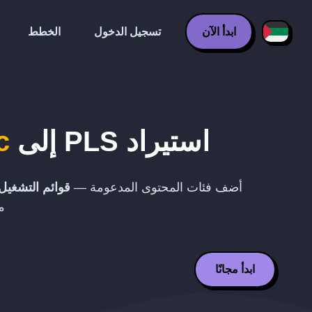
ابدأ الآن
تسجيل الدخول
الخطط
استيراد
PLS
إلى
c
أضف فئات المحتوى المدعومة —
قوائم التشغيل
م
ابدأ مجانًا