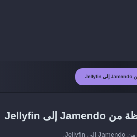
Jelly
ى Jellyfin
Jell.