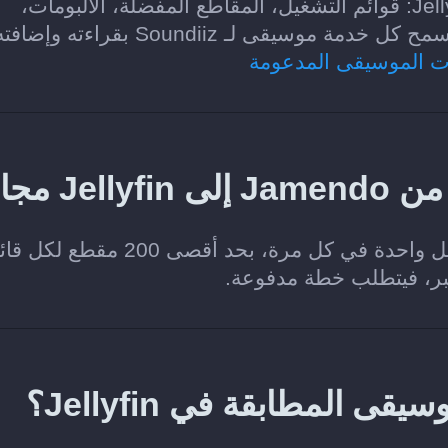
الفئات التي يمكن نقلها من Jamendo إلى Jellyfin: قوائم التشغيل، المقاطع المفضلة، الألبومات،
سيقى لـ Soundiiz بقراءته وإضافته.
ت الموسيقى المدعومة
 مجانا؟
نعم. تتيح خطة Soundiiz Free نقل قائمة تشغيل واحدة في كل مرة، بحد أقصى 200
كبر، فيتطلب خطة مدفوعة.