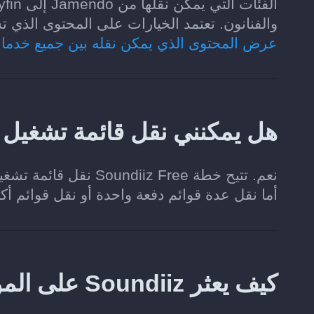
والفنانون. تعتمد الخيارات على المحتوى الذي تسمح كل خدمة مو
عرض المحتوى الذي يمكن نقله بين جميع خدما
هل يمكنني نقل قائمة تشغيل من Jamendo إلى Jellyfin
أما نقل عدة قوائم دفعة واحدة أو نقل قوائم أ
كيف يعثر Soundiiz على الموسيقى المطابقة في Jellyfin؟