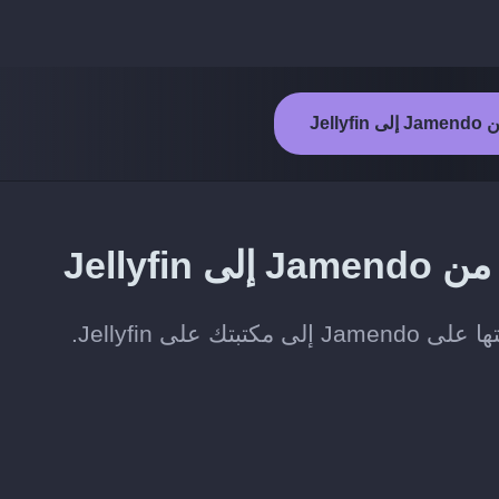
Jelly
Jellyf
لى Jellyfin.