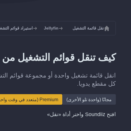
نقل قائمة التشغيل
Jellyfin
استيراد قوائم التشغيل إلى
كيف تنقل قوائم التشغيل من Jamendo إلى Jellyfin؟
كل مقطع يدويا.
مجانًا (واحدة تلو الأخرى)
Premium (متعدد في وقت واحد)
افتح Soundiiz واختر أداة «نقل»