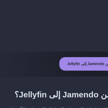
Jelly
Jel؟