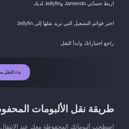
اربط حسابَي Jamendo وJellyfin لديك
اختر قوائم التشغيل التي تريد نقلها إلى Jellyfin
راجع اختياراتك وابدأ النقل
بدء النقل من Jamendo إلى fin
طريقة نقل الألبومات المحفوظة من Jamendo إل
اصطحب ألبوماتك المحفوظة معك عند الانتقال من Jamendo إلى yfin