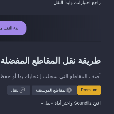
راجع اختياراتك وابدأ النقل
بدء النقل من Jamendo إلى fin
طريقة نقل المقاطع المفضلة من Jamendo إلى in
أضف المقاطع التي سجلت إعجابك بها أو حفظتها على Jamendo إلى مكتبتك ع
Premium
المقاطع الموسيقية
النقل
افتح Soundiiz واختر أداة «نقل»