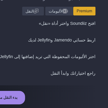
Premium
الألبومات
النقل
افتح Soundiiz واختر أداة «نقل»
اربط حسابَي Jamendo وJellyfin لديك
اختر الألبومات المحفوظة التي تريد إضافتها إلى Jellyfin
راجع اختياراتك وابدأ النقل
بدء النقل من Jamendo إلى fin