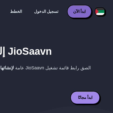
ابدأ الآن
تسجيل الدخول
الخطط
JioSaavn
إل
الصق رابط قائمة تشغيل
JioSaavn
عامة
لإنشائه
ابدأ مجانًا