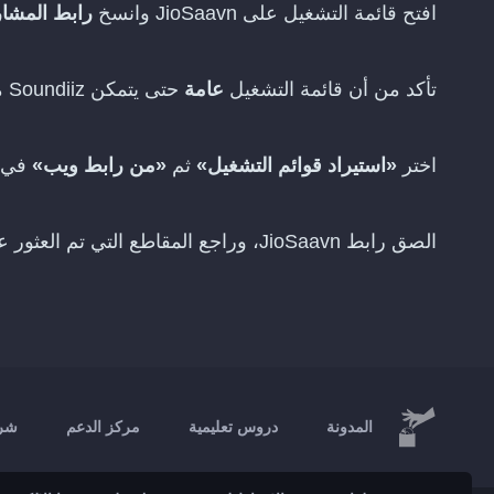
افتح قائمة التشغيل على JioSaavn وانسخ
رابط المشا
تأكد من أن قائمة التشغيل
عامة
حتى يتمكن Soundiiz من قراءتها
اختر
«استيراد قوائم التشغيل»
ثم
«من رابط ويب»
في oundiiz
الصق رابط JioSaavn، وراجع المقاطع التي تم العثور عليها، ثم اختر
المدونة
دروس تعليمية
مركز الدعم
شرك