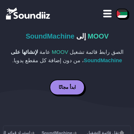
MOOV
إلى
SoundMachine
الصق رابط قائمة تشغيل
MOOV
عامة
لإنشائها على
SoundMachine
، من دون إضافة كل مقطع يدويا.
ابدأ مجانًا
نقل قائمة التشغيل
SoundMachine
استيراد قوائم التشغيل إلى