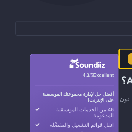
4.3
/5
Excellent
أفضل حل لإدارة مجموعتك الموسيقية
يل كاملة من MusicBrainz إلى Apple Music، من دون
على الإنترنت!
46 من الخدمات الموسيقية
المدعومة
انقل قوائم التشغيل والمفضَّلة