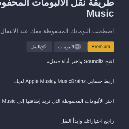
Music
اصطحب ألبوماتك المحفوظة معك عند الانتقال من MusicBrainz إلى  Music
Premium
الألبومات
النقل
افتح Soundiiz واختر أداة «نقل»
اربط حسابَي MusicBrainz وApple Music لديك
اختر الألبومات المحفوظة التي تريد إضافتها إلى Apple Music
راجع اختياراتك وابدأ النقل