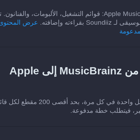
الفئات التي يمكن نقلها من MusicBrainz إلى Apple Music: قوائم التشغيل، الألبومات، والفنا
اءته وإضافته.
عرض المحتوى
مدعومة
هل يمكنني نقل قائمة تشغيل من MusicBrainz إلى Apple
نعم. تتيح خطة Soundiiz Free نقل قائمة تشغيل واحدة في كل مرة، بحد أقصى 200
كبر، فيتطلب خطة مدفوعة.