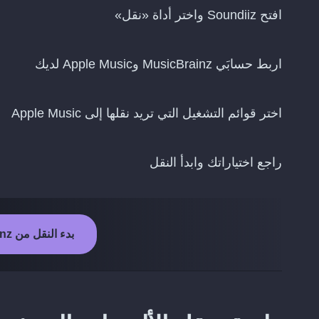
افتح Soundiiz واختر أداة «نقل»
اربط حسابَي MusicBrainz وApple Music لديك
اختر قوائم التشغيل التي تريد نقلها إلى Apple Music
راجع اختياراتك وابدأ النقل
بدء النقل من MusicBrainz إلى Apple Music