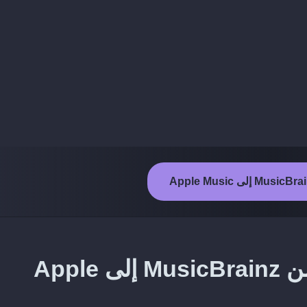
ما المحتوى الذي يمكن نقله من MusicBrainz إلى Apple