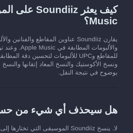
Music؟
يقارن Soundiiz عناوين المقاطع والف
للمقاطع وUPC للألبومات لتحسين دق
ونسخ الأكوستيك والنسخ المعاد إتقانها والنسخ ا
بوضوح في نتيجة النقل.
هل سيحذف أي شيء من حسابي على nz