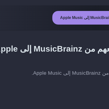
طريقة نقل الفنانين الذين تتابعهم من icBrainz
Apple.