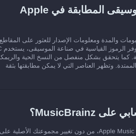
كيف يعثر Soundiiz على الموسيقى المطابقة في Apple
نانين والألبومات والمدة ومعلومات الإصدار للعثور على المقاطع
والألبومات ا
ة المطابقة. كما يتحقق بشكل منفصل من النسخ الحية والريم
لممتدة. وتظهر العناصر التي لا يمكن مطابقتها بثقة
MusicBrai؟
لا. ينسخ Soundiiz الموسيقى التي تختارها إلى Apple Music، من دون تغيير مجموعتك الأصلية على