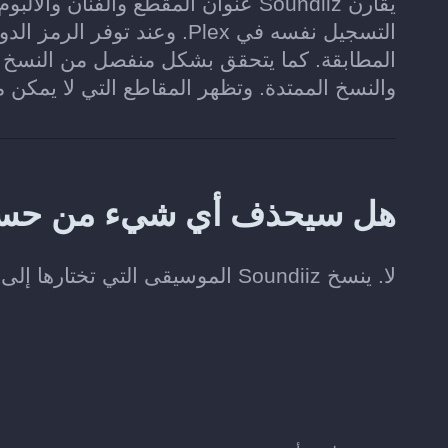
يقارن Soundiiz عنوان المقطع والفنا
المطابقة. كما يتحقق بشكل منفصل من النسخ ال
والنسخ الممتدة. وتظهر المقاطع التي لا يمكن م
هل سيحذف أي شيء من حسابي على
لا. ينسخ Soundiiz الموسيقى التي تختارها إلى Plex، من دون تغيير مجموعتك الأصلية على Pandora.