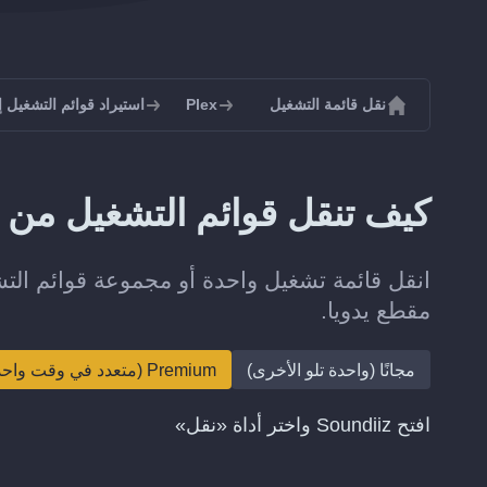
نقل قائمة التشغيل
Plex
استيراد قوائم التشغيل إلى 
كيف تنقل قوائم التشغيل من Pandora إلى Plex؟
مقطع يدويا.
مجانًا (واحدة تلو الأخرى)
Premium (متعدد في وقت واحد)
افتح Soundiiz واختر أداة «نقل»