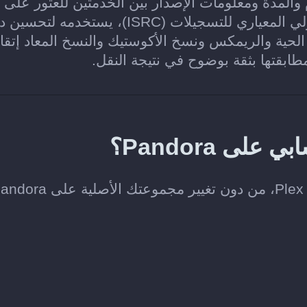
ن والألبوم والمدة ومعلومات الإصدار بين الخدمتين للعثور على
التسجيل نفسه في Plex. وعند توفر الرمز الدولي المعياري للتسجيلات (ISRC)، يستخدمه ل
حية والريمكس ونسخ الأكوستيك والنسخ المعاد إتقان
طابقتها بثقة بوضوح في نتيجة النقل.
 Pandora؟