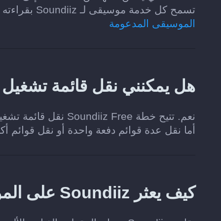
تسمح كل خدمة موسيقى لـ Soundiiz بقراءته وإضافته.
الموسيقى المدعومة
هل يمكنني نقل قائمة تشغيل من Pandora إلى Plex 
أما نقل عدة قوائم دفعة واحدة أو نقل قوائم أ
كيف يعثر Soundiiz على الموسيقى المطابقة في Plex؟