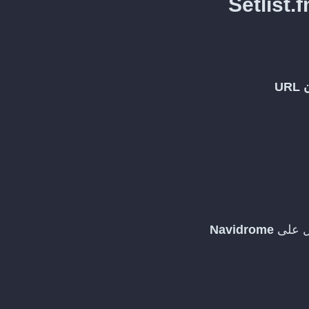
U
يل على
Navidrome