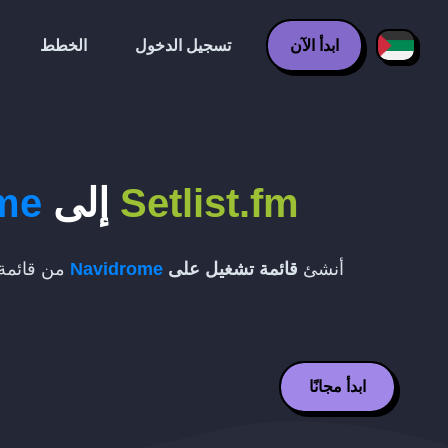
ابدأ الآن
تسجيل الدخول
الخطط
Setlist.fm
إلى
me
أنشئ
قائمة تشغيل على
Navidrome
من قائمة 
ابدأ مجانًا