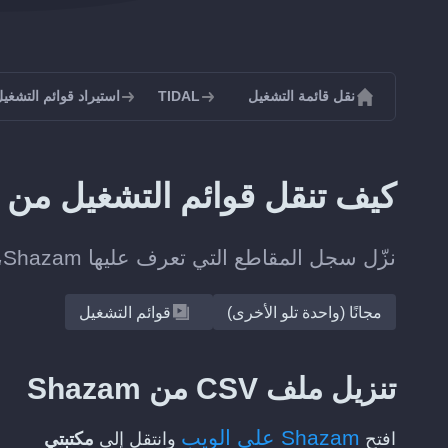
نقل قائمة التشغيل
TIDAL
استيراد قوائم التشغيل إل
كيف تنقل قوائم التشغيل من Shazam إلى TIDAL؟
نزّل سجل المقاطع التي تعرف عليها Shazam، وسيحوّله Soundiiz إلى قائمة تشغيل على TIDAL.
مجانًا (واحدة تلو الأخرى)
قوائم التشغيل
تنزيل ملف CSV من Shazam
Shazam على الويب
افتح
وانتقل إلى
مكتبتي