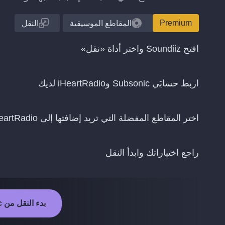
Premium
المقاطع الموسيقية
النقل
افتح Soundiiz واختر أداة «نقل»
اربط حسابَي Subsonic وiHeartRadio لديك
اختر المقاطع المفضلة التي تريد إضافتها إلى iHeartRadio
راجع اختياراتك وابدأ النقل
بدء النقل من Subsonic إلى iHeartRadio