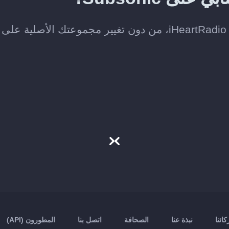
لا. ينسخ Soundiiz الموسيقى التي تختارها إلى iHeartRadio، من دون تغيير مجموعتك الأصلية على
ائنا
نبذة عنا
الصحافة
اتصل بنا
المطورون (API)