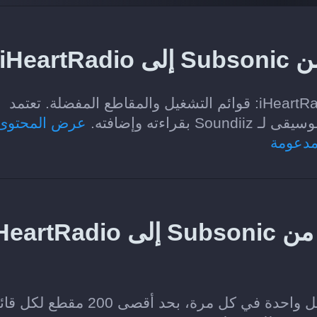
iHe؟
الفئات التي يمكن نقلها من Subsonic إلى iHeartRadio: قوائم التشغيل والمقاطع المفضلة. تعتمد
اءته وإضافته.
عرض المحتوى
مدعومة
هل يمكنني نقل قائمة تشغيل من Subsonic إلى tRadio
نعم. تتيح خطة Soundiiz Free نقل قائمة تشغيل واحدة في كل مرة، بحد أقصى 200