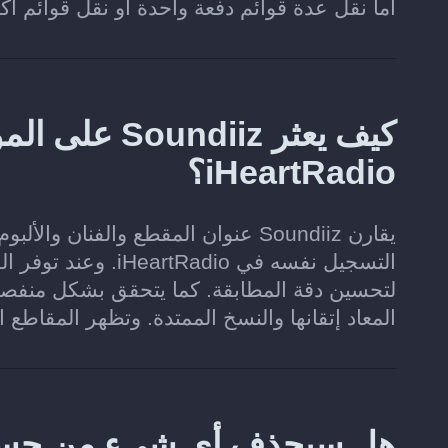
أما نقل عدة قوائم دفعة واحدة أو نقل قوائم أ
كيف يعثر diiz
iHeartRadio؟
يقارن Soundiiz عنوان المقطع والفنا
لتحسين دقة المطابقة. كما يتحقق بشكل منفص
المعاد إتقانها والنسخ الممتدة. وتظهر المقاطع 
هل سيحذف أي شيء من حسابي على 