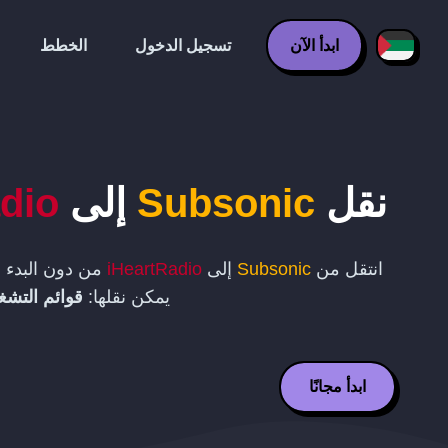
ابدأ الآن
تسجيل الدخول
الخطط
نقل
Subsonic
إلى
dio
انتقل من
Subsonic
إلى
iHeartRadio
من دون البدء م
يمكن نقلها:
قوائم التشغ
ابدأ مجانًا