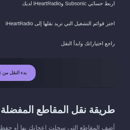
اربط حسابَي Subsonic وiHeartRadio لديك
اختر قوائم التشغيل التي تريد نقلها إلى iHeartRadio
راجع اختياراتك وابدأ النقل
بدء النقل من Subsonic إلى iHeartRadio
طريقة نقل المقاطع المفضلة من Subsonic إلى Radio
أضف المقاطع التي سجلت إعجابك بها أو حفظتها على Subsonic إلى مكتبتك على 