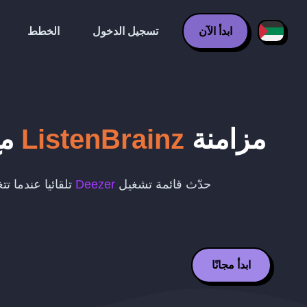
ابدأ الآن
تسجيل الدخول
الخطط
مزامنة
ListenBrainz
م
حدّث قائمة تشغيل
Deezer
تلقائيا عندما ت
ابدأ مجانًا