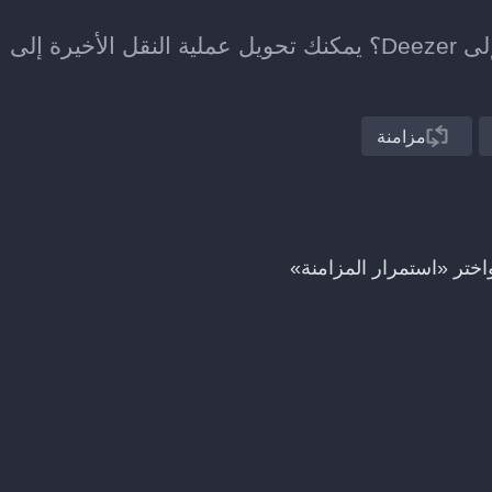
هل نقلت للتو قائمة تشغيل من ListenBrainz إلى Deezer؟ يمكنك تحويل عملية النقل الأخيرة إلى
مزامنة