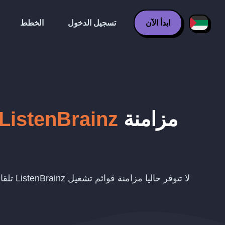
ابدأ الآن
تسجيل الدخول
الخطط
مزامنة
ListenBrainz
لا تتوفر حاليا مزامنة قوائم تشغيل ListenBrainz تلقائيا مع Hype Machine.