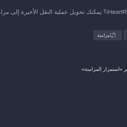
هل نقلت للتو قائمة تشغيل من Musi إلى iHeartRadio؟ يمكنك تحويل عملية النقل الأخيرة إلى م
مزامنة