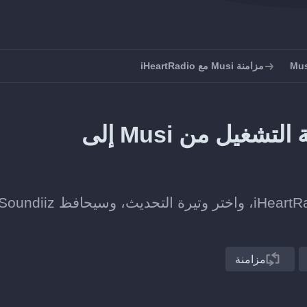
مزامنة Musi مع iHeartRadio
كيف تحافظ على مزامنة قائمة التشغيل من Musi إلى
اربط قائمة تشغيل على Musi بأخرى على iHeartRadio، واختر وتيرة التحديث، وسيحافظ ndiiz
مزامنة