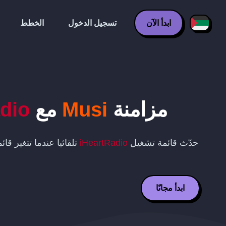
ابدأ الآن
تسجيل الدخول
الخطط
مزامنة
Musi
مع
dio
حدّث قائمة تشغيل
iHeartRadio
تلقائيا عندما تتغير ق
ابدأ مجانًا