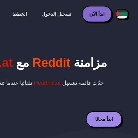
ابدأ الآن
تسجيل الدخول
الخطط
مزامنة
Reddit
مع
.at
حدّث قائمة تشغيل
Hearthis.at
تلقائيا عندما ت
ابدأ مجانًا