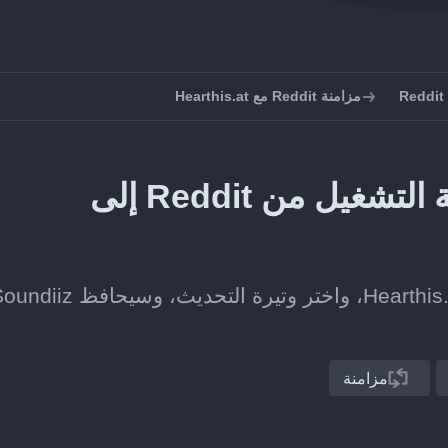
مزامنة Reddit مع Hearthis.at
كيف تحافظ على مزامنة قائمة التشغيل من Reddit إلى
اربط قائمة تشغيل على Reddit بأخرى على Hearthis.at، واختر وتيرة التحديث، وسيحاف
مزامنة