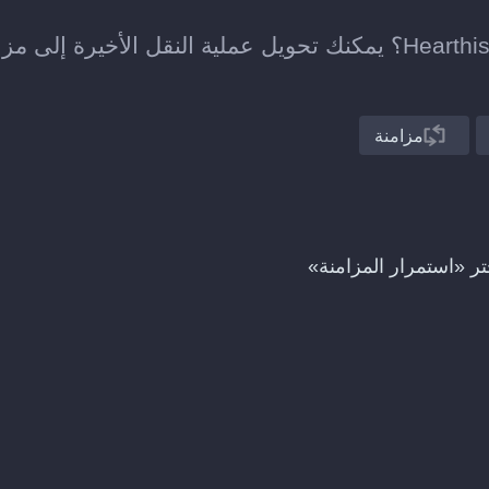
هل نقلت للتو قائمة تشغيل من Reddit إلى Hearthis.at؟ يمكنك تحويل عملية النقل الأخيرة إلى
مزامنة