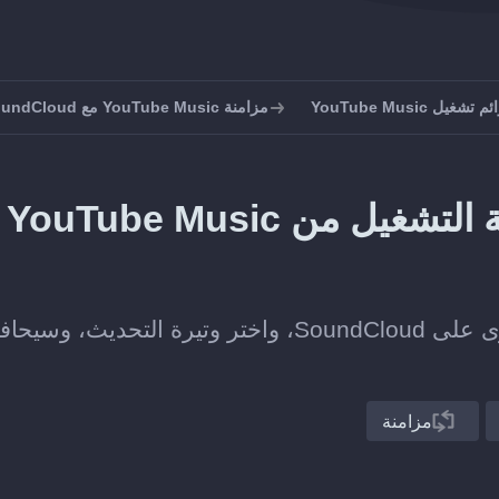
يل YouTube Music
مزامنة YouTube Music مع SoundCloud
كيف تحافظ على مزامنة قائمة التشغيل من YouTube Music
اربط قائمة تشغيل على YouTube Music بأخرى على SoundCloud، واختر وتيرة التحديث، وس
مزامنة