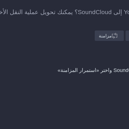
هل نقلت للتو قائمة تشغيل من YouTube Music إلى SoundCloud؟ يمكنك تحويل عملية النق
مزامنة