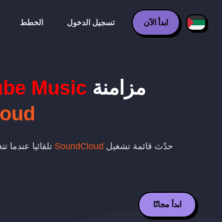
ابدأ الآن
تسجيل الدخول
الخطط
مزامنة
be Music
loud
حدّث قائمة تشغيل
SoundCloud
تلقائيا عندما ت
ابدأ مجانًا