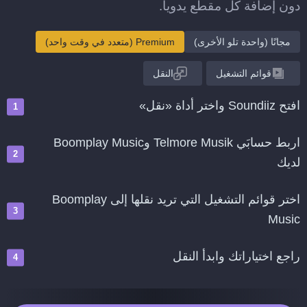
دون إضافة كل مقطع يدويا.
مجانًا (واحدة تلو الأخرى)
Premium (متعدد في وقت واحد)
قوائم التشغيل
النقل
افتح Soundiiz واختر أداة «نقل»
اربط حسابَي Telmore Musik وBoomplay Music
لديك
اختر قوائم التشغيل التي تريد نقلها إلى Boomplay
Music
راجع اختياراتك وابدأ النقل