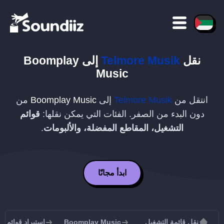
نقل
Telmore Musik
إلى
Boomplay
Music
انتقل من
Telmore Musik
إلى
Boomplay Music
من
دون البدء من الصفر. الفئات التي يمكن نقلها:
قوائم
التشغيل، المقاطع المفضلة، والألبومات
.
ابدأ مجانًا
نقل قائمة التشغيل
Boomplay Music
استيراد قوائم التشغيل إل