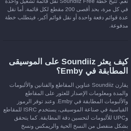
نعم. تتيح خطة Soundiiz Free نقل قائمة تشغيل واحدة
في كل مرة، بحد أقصى 200 مقطع لكل قائمة. أما نقل
عدة قوائم دفعة واحدة أو نقل قوائم أكبر، فيتطلب خطة
مدفوعة.
كيف يعثر Soundiiz على الموسيقى
المطابقة في Emby؟
يقارن Soundiiz عناوين المقاطع والفنانين والألبومات
والمدة ومعلومات الإصدار للعثور على المقاطع
والألبومات المطابقة في Emby. وعند توفر الرموز
القياسية في صناعة الموسيقى، يستخدم ISRC للمقاطع
وUPC للألبومات لتحسين دقة المطابقة. كما يتحقق
بشكل منفصل من النسخ الحية والريمكس ونسخ