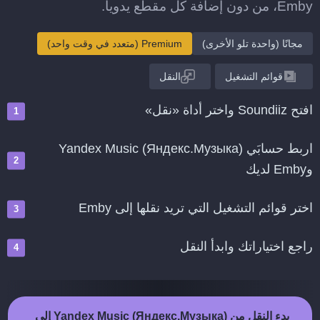
Emby، من دون إضافة كل مقطع يدويا.
مجانًا (واحدة تلو الأخرى)
Premium (متعدد في وقت واحد)
قوائم التشغيل
النقل
افتح Soundiiz واختر أداة «نقل»
اربط حسابَي Yandex Music (Яндекс.Музыка)
وEmby لديك
اختر قوائم التشغيل التي تريد نقلها إلى Emby
راجع اختياراتك وابدأ النقل
بدء النقل من Yandex Music (Яндекс.Музыка) إلى