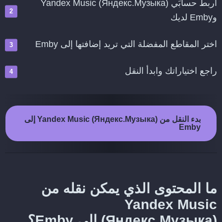
اربط حسابَي Yandex Music (Яндекс.Музыка)
وEmby لديك
اختر المقاطع المفضلة التي تريد إضافتها إلى Emby
راجع اختياراتك وابدأ النقل
بدء النقل من Yandex Music (Яндекс.Музыка) إلى
Emby
ما المحتوى الذي يمكن نقله من
Yandex Music
(Яндекс.Музыка) إلى Emby؟