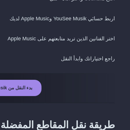
اربط حسابَي YouSee Musik وApple Music لديك
اختر الفنانين الذين تريد متابعتهم على Apple Music
راجع اختياراتك وابدأ النقل
بدء النقل من YouSee Musik إلى Apple Music