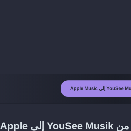
طريقة نقل المقاطع المفضلة من YouSee Musik إلى Apple