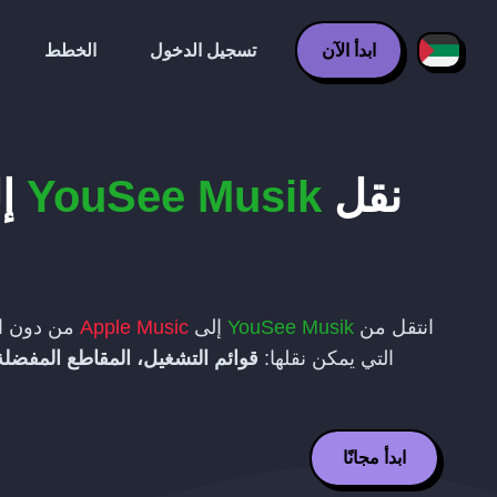
ابدأ الآن
تسجيل الدخول
الخطط
نقل
YouSee Musik
إ
انتقل من
YouSee Musik
إلى
Apple Music
من دون ال
التي يمكن نقلها:
قوائم التشغيل، المقاطع المفضلة،
ابدأ مجانًا