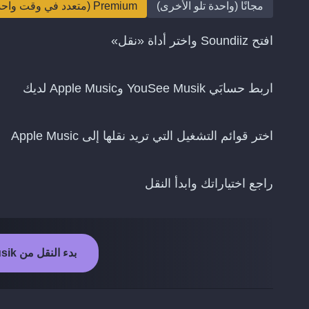
مجانًا (واحدة تلو الأخرى)
Premium (متعدد في وقت واحد)
افتح Soundiiz واختر أداة «نقل»
اربط حسابَي YouSee Musik وApple Music لديك
اختر قوائم التشغيل التي تريد نقلها إلى Apple Music
راجع اختياراتك وابدأ النقل
بدء النقل من YouSee Musik إلى Apple Music