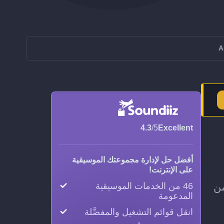
4.3
/5
Excellent
أفضل حل لإدارة مجموعتك الموسيقية
على الإنترنت!
شغيل كاملة من YouSee Musik إلى Apple Music، من
46 من الخدمات الموسيقية
المدعومة
انقل قوائم التشغيل والمفضَّلة