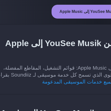
ما المحتوى الذي يمكن نقله من YouSee Musik إلى Apple
الفئات التي يمكن نقلها من YouSee Musik إلى Apple Music: قوائم التشغيل، المقاطع المفضلة،
الألبومات، والفنانون. تعتمد الخيارات على المحتوى الذي تسمح كل
ميع خدمات الموسيقى المدعومة