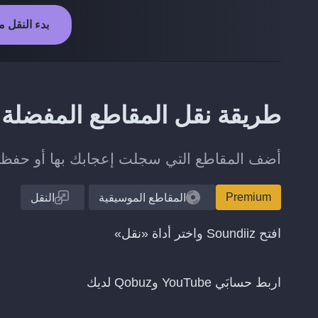
بدء النقل من YouTube إلى
طريقة نقل المقاطع المفضلة من YouTube إلى
أضف المقاطع التي سجلت إعجابك بها أو حفظتها على YouTube إلى مكتبتك
Premium
المقاطع الموسيقية
النقل
افتح Soundiiz واختر أداة «نقل»
اربط حسابَي YouTube وQobuz لديك