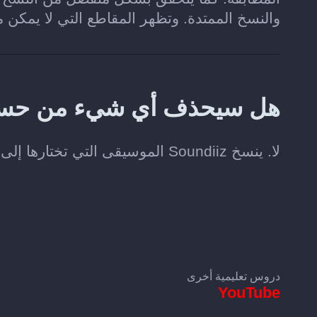
والنسخ الممتدة. وتظهر المقاطع التي لا يمكن م
هل سيحذف أي شيء من حسابي على
لا. ينسخ Soundiiz الموسيقى التي تختارها إلى Qobuz، من دون تغيير مجموعتك الأصلية على YouTube.
دروس تعليمية أخرى
YouTube