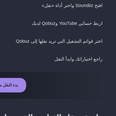
افتح Soundiiz واختر أداة «نقل»
اربط حسابَي YouTube وQobuz لديك
اختر قوائم التشغيل التي تريد نقلها إلى Qobuz
راجع اختياراتك وابدأ النقل
بدء النقل من YouTube إلى