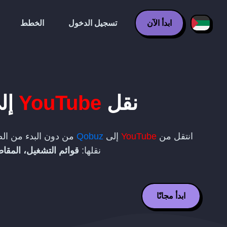
ابدأ الآن
تسجيل الدخول
الخطط
نقل
YouTube
إل
انتقل من
YouTube
إلى
Qobuz
من دون البدء من الص
نقلها:
قوائم التشغيل، المقاط
ابدأ مجانًا