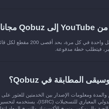
مجانا؟
نعم. تتيح خطة Soundiiz Free نقل قائمة تشغيل واحدة في كل مرة، بحد أقصى 200
كبر، فيتطلب خطة مدفوعة.
ن والألبوم والمدة ومعلومات الإصدار بين الخدمتين للعثور على
التسجيل نفسه في Qobuz. وعند توفر الرمز الدولي المعياري للتسجيلات (ISRC)، 
حية والريمكس ونسخ الأكوستيك والنسخ المعاد إتقان