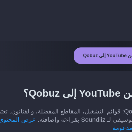
 Qobuz
Qob؟
الفئات التي يمكن نقلها من YouTube إلى Qobuz: قوائم التشغيل، المقاطع المفضلة، والفنانون. ت
اءته وإضافته.
عرض المحتوى
مدعومة