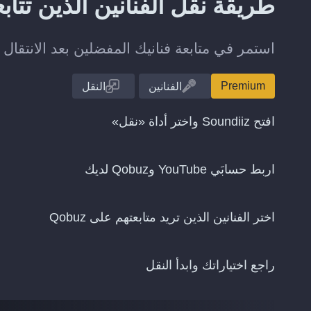
طريقة نقل الفنانين الذين تتابعهم من ouTube
استمر في متابعة فنانيك المفضلين بعد الانتقال من YouTube إلى z
Premium
الفنانين
النقل
افتح Soundiiz واختر أداة «نقل»
اربط حسابَي YouTube وQobuz لديك
اختر الفنانين الذين تريد متابعتهم على Qobuz
راجع اختياراتك وابدأ النقل