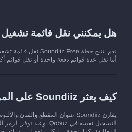
هل يمكنني نقل قائمة تشغيل من YouTube إلى Qobuz 
أما نقل عدة قوائم دفعة واحدة أو نقل قوائم أ
كيف يعثر Soundiiz على الموسيقى المطابقة في Qobuz؟
يقارن Soundiiz عنوان المقطع والفنا
المطابقة. كما يتحقق بشكل منفصل من النسخ ال