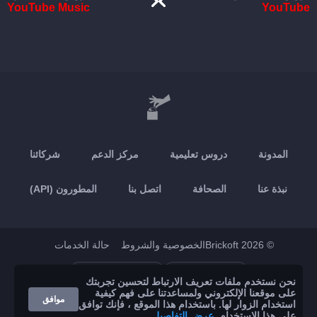
YouTube Music
YouTube
المدونة
دروس تعليمية
مركز الدعم
شركائنا
نبذة عنا
الصحافة
اتصل بنا
المطورون (API)
© 2026 Brickoft
الخصوصية والشروط
حالة الخدمات
Google Play
App Store
نحن نستخدم ملفات تعريف الارتباط لتحسين تجربتك
على موقعنا الإلكتروني ولمساعدتنا على فهم كيفية
موافق
استخدام الزوار لها. باستخدام هذا الموقع ، فإنك توافق
على هذا الاستخدام.
عرض التفاصيل