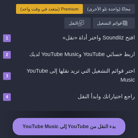
مجانًا (واحدة تلو الأخرى)
Premium (متعدد في وقت واحد)
قوائم التشغيل
النقل
افتح Soundiiz واختر أداة «نقل»
اربط حسابَي YouTube وYouTube Music لديك
اختر قوائم التشغيل التي تريد نقلها إلى YouTube
Music
راجع اختياراتك وابدأ النقل
بدء النقل من YouTube إلى YouTube Music