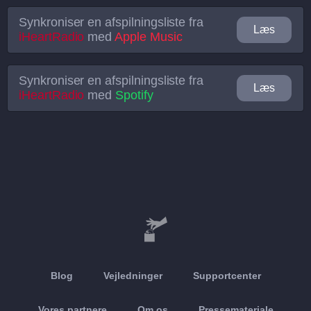
Synkroniser en afspilningsliste fra
Læs
iHeartRadio
med
Apple Music
Synkroniser en afspilningsliste fra
Læs
iHeartRadio
med
Spotify
Blog
Vejledninger
Supportcenter
Vores partnere
Om os
Pressemateriale