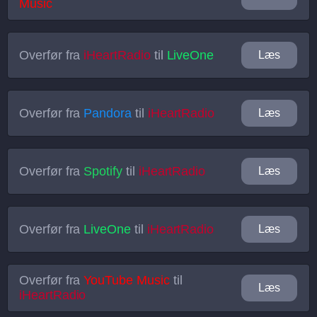
Music
Overfør fra
iHeartRadio
til
LiveOne
Læs
Overfør fra
Pandora
til
iHeartRadio
Læs
Overfør fra
Spotify
til
iHeartRadio
Læs
Overfør fra
LiveOne
til
iHeartRadio
Læs
Overfør fra
YouTube Music
til
Læs
iHeartRadio