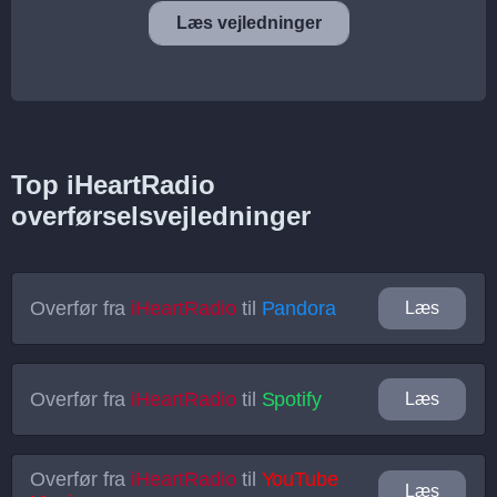
Læs vejledninger
Top iHeartRadio
overførselsvejledninger
Overfør fra
iHeartRadio
til
Pandora
Læs
Overfør fra
iHeartRadio
til
Spotify
Læs
Overfør fra
iHeartRadio
til
YouTube
Læs