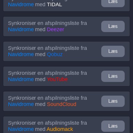
Læs
Navidrome
med
TIDAL
Synkroniser en afspilningsliste fra
Læs
Navidrome
med
Deezer
Synkroniser en afspilningsliste fra
Læs
Navidrome
med
Qobuz
Synkroniser en afspilningsliste fra
Læs
Navidrome
med
YouTube
Synkroniser en afspilningsliste fra
Læs
Navidrome
med
SoundCloud
Synkroniser en afspilningsliste fra
Læs
Navidrome
med
Audiomack