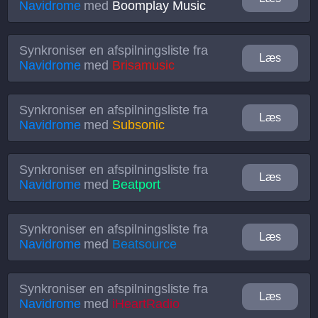
Navidrome
med
Boomplay Music
Synkroniser en afspilningsliste fra
Læs
Navidrome
med
Brisamusic
Synkroniser en afspilningsliste fra
Læs
Navidrome
med
Subsonic
Synkroniser en afspilningsliste fra
Læs
Navidrome
med
Beatport
Synkroniser en afspilningsliste fra
Læs
Navidrome
med
Beatsource
Synkroniser en afspilningsliste fra
Læs
Navidrome
med
iHeartRadio