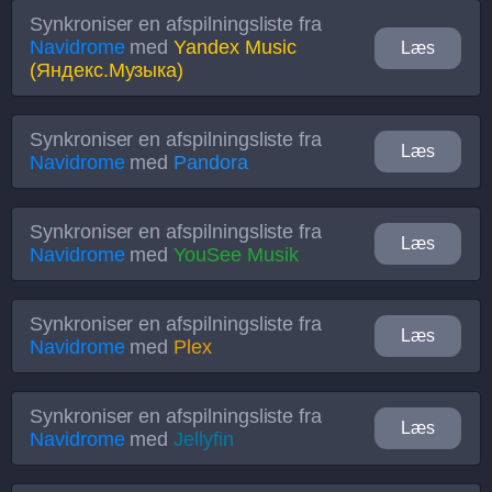
Synkroniser en afspilningsliste fra
Navidrome
med
Yandex Music
Læs
(Яндекс.Музыка)
Synkroniser en afspilningsliste fra
Læs
Navidrome
med
Pandora
Synkroniser en afspilningsliste fra
Læs
Navidrome
med
YouSee Musik
Synkroniser en afspilningsliste fra
Læs
Navidrome
med
Plex
Synkroniser en afspilningsliste fra
Læs
Navidrome
med
Jellyfin