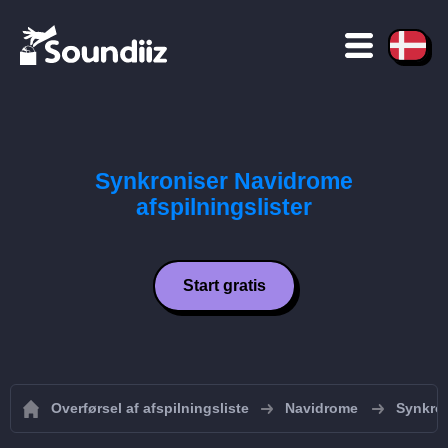
Synkroniser Navidrome
afspilningslister
Start gratis
Overførsel af afspilningsliste
Navidrome
Synkron