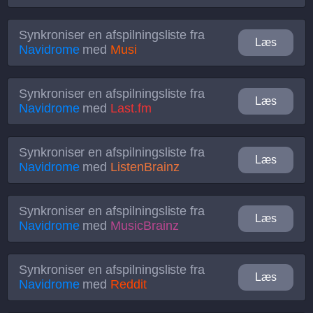
Synkroniser en afspilningsliste fra
Læs
Navidrome
med
Musi
Synkroniser en afspilningsliste fra
Læs
Navidrome
med
Last.fm
Synkroniser en afspilningsliste fra
Læs
Navidrome
med
ListenBrainz
Synkroniser en afspilningsliste fra
Læs
Navidrome
med
MusicBrainz
Synkroniser en afspilningsliste fra
Læs
Navidrome
med
Reddit