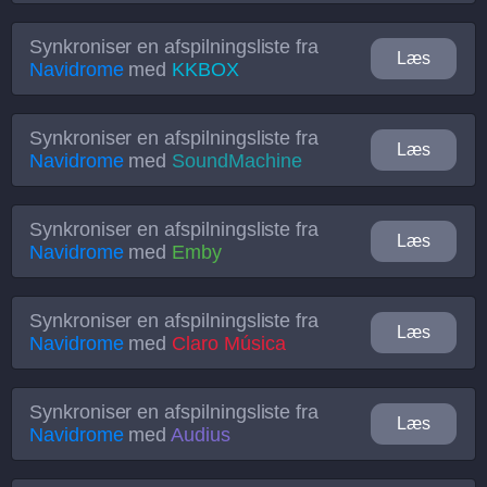
Synkroniser en afspilningsliste fra
Læs
Navidrome
med
KKBOX
Synkroniser en afspilningsliste fra
Læs
Navidrome
med
SoundMachine
Synkroniser en afspilningsliste fra
Læs
Navidrome
med
Emby
Synkroniser en afspilningsliste fra
Læs
Navidrome
med
Claro Música
Synkroniser en afspilningsliste fra
Læs
Navidrome
med
Audius