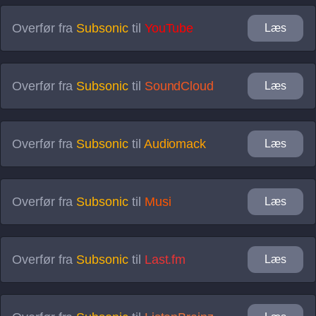
Overfør fra
Subsonic
til
YouTube
Læs
Overfør fra
Subsonic
til
SoundCloud
Læs
Overfør fra
Subsonic
til
Audiomack
Læs
Overfør fra
Subsonic
til
Musi
Læs
Overfør fra
Subsonic
til
Last.fm
Læs