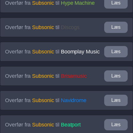
Overfør fra
Subsonic
til
Hype Machine
Læs
Overfør fra
Subsonic
til
Discogs
Læs
Overfør fra
Subsonic
til
Boomplay Music
Læs
Overfør fra
Subsonic
til
Brisamusic
Læs
Overfør fra
Subsonic
til
Navidrome
Læs
Overfør fra
Subsonic
til
Beatport
Læs