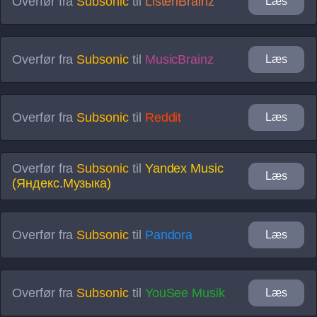
Overfør fra
Subsonic
til
ListenBrainz
Læs
Overfør fra
Subsonic
til
MusicBrainz
Læs
Overfør fra
Subsonic
til
Reddit
Læs
Overfør fra
Subsonic
til
Yandex Music
Læs
(Яндекс.Музыка)
Overfør fra
Subsonic
til
Pandora
Læs
Overfør fra
Subsonic
til
YouSee Musik
Læs