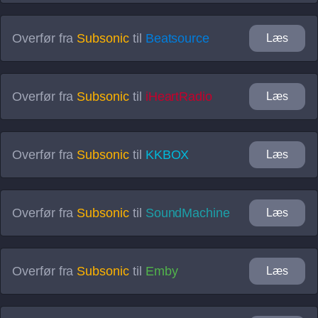
Overfør fra
Subsonic
til
Beatsource
Læs
Overfør fra
Subsonic
til
iHeartRadio
Læs
Overfør fra
Subsonic
til
KKBOX
Læs
Overfør fra
Subsonic
til
SoundMachine
Læs
Overfør fra
Subsonic
til
Emby
Læs