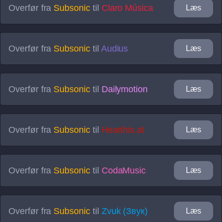
Overfør fra
Subsonic
til
Claro Música
Læs
Overfør fra
Subsonic
til
Audius
Læs
Overfør fra
Subsonic
til
Dailymotion
Læs
Overfør fra
Subsonic
til
Hearthis.at
Læs
Overfør fra
Subsonic
til
CodaMusic
Læs
Overfør fra
Subsonic
til
Zvuk (Звук)
Læs