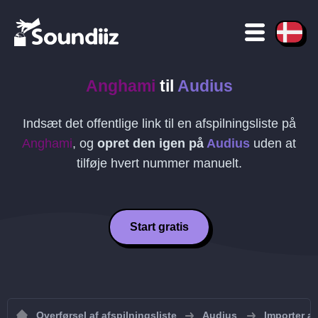
Anghami
til
Audius
Indsæt det offentlige link til en afspilningsliste på
Anghami
, og
opret den igen på
Audius
uden at
tilføje hvert nummer manuelt.
Start gratis
Overførsel af afspilningsliste
Audius
Importer af