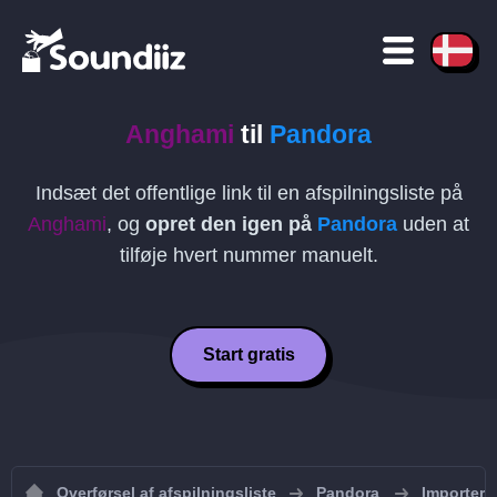
Anghami
til
Pandora
Indsæt det offentlige link til en afspilningsliste på
Anghami
, og
opret den igen på
Pandora
uden at
tilføje hvert nummer manuelt.
Start gratis
Overførsel af afspilningsliste
Pandora
Importer a