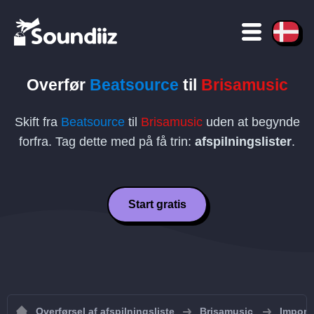
Overfør
Beatsource
til
Brisamusic
Skift fra
Beatsource
til
Brisamusic
uden at begynde
forfra. Tag dette med på få trin:
afspilningslister
.
Start gratis
Overførsel af afspilningsliste
Brisamusic
Importe