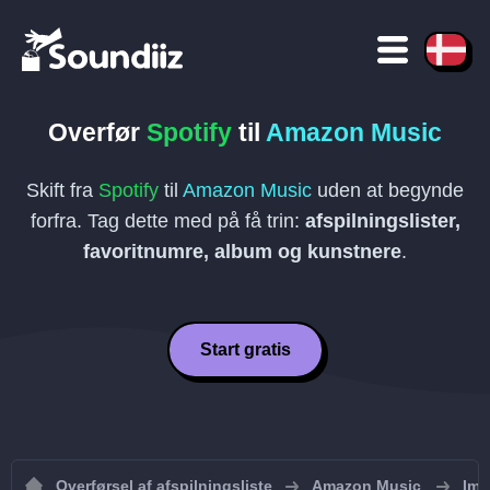
Overfør
Spotify
til
Amazon Music
Skift fra
Spotify
til
Amazon Music
uden at begynde
forfra. Tag dette med på få trin:
afspilningslister,
favoritnumre, album og kunstnere
.
Start gratis
Overførsel af afspilningsliste
Amazon Music
Imp