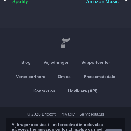
Spotify
Amazon Music
Blog
Vejledninger
Supportcenter
Vores partnere
Om os
Pressemateriale
Kontakt os
Udviklere (API)
© 2026 Brickoft
Privatliv
Servicestatus
Vi bruger cookies til at forbedre din oplevelse
App Store
Google Play
på vores hjemmeside og for at hjælpe os med